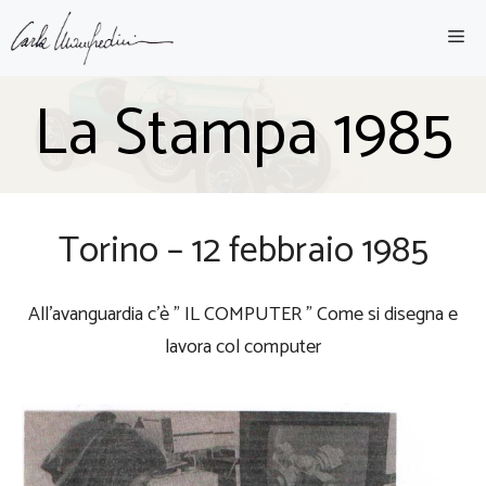
Vai
ME
al
contenuto
La Stampa 1985
Torino – 12 febbraio 1985
All’avanguardia c’è ” IL COMPUTER ” Come si disegna e
lavora col computer